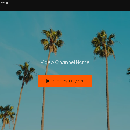
ame
İstanbul, Kadıköy
çay satan Belgin
bir öyküyü temsil 
satıcıdır. Çayları
yaşamın farklı yön
Video Channel Name
Belgin'in yaşamı
terapisi ile deği
kendini ve çalış
Videoyu Oynat
şoförleriyle daha
Doğu mistizminde
dünyası ve insa
kavramı çerçevesi
şoförlerine ve mi
tanıklıklarıyla y
aralanır.