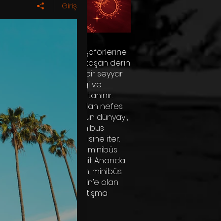
Giriş
 - Pendik minibüs hattı şoförlerine
, sıradan bir hayattan taşan derin
ediyor. Belgin, bisikletli bir seyyar
nın içerisine kattığı sevgi ve
lerine duyduğu ilgi ile tanınır.
, bir gün kendisine sunulan nefes
şir. Bu nefes terapisi, onun dünyayı,
ma arkadaşları olan minibüs
 derin bir tanışma içerisine iter.
n ilham alan film, çay, minibüs
n olmanın özünü Sat Chit Ananda
nde araştırır. Belgin’in, minibüs
nibüs şoförlerinin Belgin’e olan
aşamın özüne dair bir tartışma