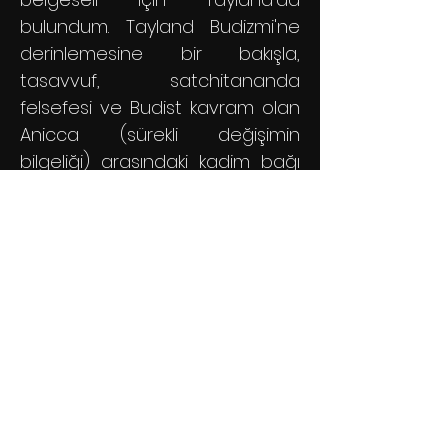
bulundum. Tayland Budizmi'ne
derinlemesine bir bakışla,
tasavvuf, satchitananda
felsefesi ve Budist kavram olan
Anicca (sürekli değişimin
bilgeliği) arasındaki kadim bağı
ve araştırmayı hem bir fotoğraf
kitabı hem de belgesel film
olarak sürdürmekteyim.
Filmografi
2015 - Makam Şoförü
2017 - Başka Dünyanın İnsanları
2017 - Kırsala Göç
2017 - Sonradan Köylü
2017 - Sevinç Abla: Emeğimin Dışında
Sevgimde Var