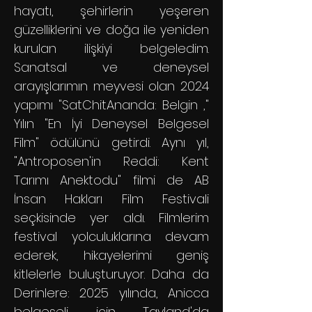
hayatı, şehirlerin yeşeren
güzelliklerini ve doğa ile yeniden
kurulan ilişkiyi belgeledim.
Sanatsal ve deneysel
arayışlarımın meyvesi olan 2024
yapımı "SatChitAnanda: Belgin ,"
Yılın "En İyi Deneysel Belgesel
Film" ödülünü getirdi. Aynı yıl,
"Antroposen'in Reddi: Kent
Tarımı Anektodu" filmi de AB
İnsan Hakları Film Festivali
seçkisinde yer aldı. Filmlerim
festival yolculuklarına devam
ederek, hikayelerimi geniş
kitlelerle buluşturuyor. Daha da
Derinlere: 2025 yılında, Anicca
belgeseli için Tayland'da