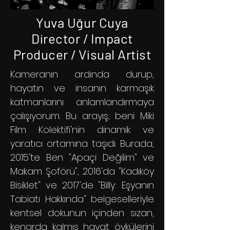
Yuva Uğur Cuya
Director / Impact
Producer / Visual Artist
Kameranın ardında durup,
hayatın ve insanın karmaşık
katmanlarını anlamlandırmaya
çalışıyorum. Bu arayış, beni Miki
Film Kolektifi'nin dinamik ve
yaratıcı ortamına taşıdı. Burada,
2015'te Ben "Apaçi Değilim" ve
Makam Şoförü", 2016'da "Kadıköy
Bisiklet" ve 2017'de "Billy: Eşyanın
Tabiatı Hakkında" belgeselleriyle
kentsel dokunun içinden sızan,
kenarda kalmış hayat öykülerini