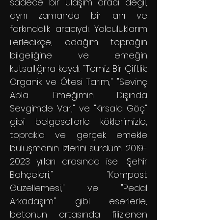
sadece bir ulaşım aracı değil,
aynı zamanda bir anı ve
farkındalık aracıydı. Yolculuklarım
ilerledikçe, odağım toprağın
bilgeliğine ve emeğin
kutsallığına kaydı. "Temiz Bir Çiftlik:
Organik ve Ötesi Tarım," "Sevinç
Abla: Emeğimin Dışında
Sevgimde Var," ve "Kırsala Göç"
gibi belgesellerle köklerimizle,
toprakla ve gerçek emekle
buluşmanın izlerini sürdüm.
2019-
2023
yılları arasında ise "Şehir
Bahçeleri," "Kompost
Güzellemesi," ve "Pedal
Arkadaşım" gibi eserlerle,
betonun ortasında filizlenen