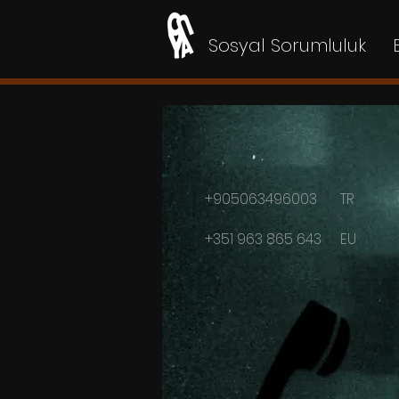
Sosyal Sorumluluk
+905063496003
TR
+351 963 865 643
EU