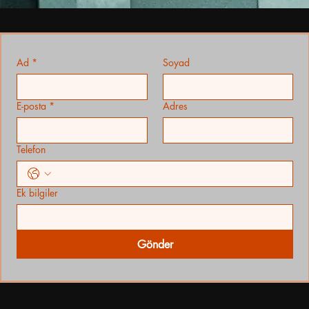
Ad
*
Soyad
E-posta
*
Adres
Telefon
Ek bilgiler
Gönder